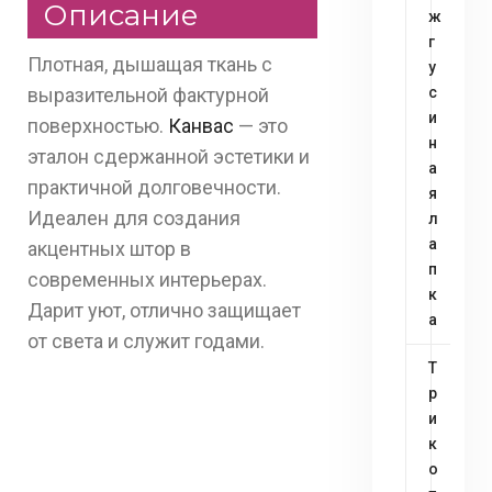
Описание
ж
г
Плотная, дышащая ткань с
у
выразительной фактурной
с
и
поверхностью.
Канвас
— это
н
эталон сдержанной эстетики и
а
практичной долговечности.
я
Идеален для создания
л
а
акцентных штор в
п
современных интерьерах.
к
Дарит уют, отлично защищает
а
от света и служит годами.
Т
р
и
к
о