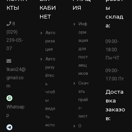
КТЫ
КАБИ
ИЯ
ы
НЕТ
склад
8
Инф
а:
(029)
орм
Авто
239-05-
ация
риза
09.00-
07
для
ция
18.00
пост
Пн-ЧТ
Авто
авщ
ризу
tkani24@
09.00-
иков
йтес
gmail.co
17.00 Пт
Скач
ь
m
Доста
ать
чтоб
прай
вка
ы
Whatsap
с-
виде
заказо
p
лист
ть
в:
исто
О