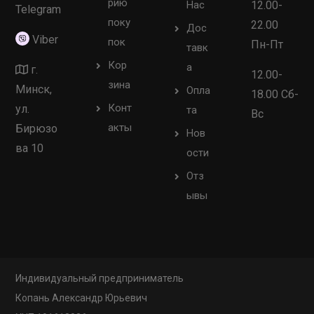
рию
Нас
12.00-
Telegram
поку
22.00
Дос
Viber
пок
Пн-Пт
тавк
Кор
а
г.
12.00-
зина
Минск,
Опла
18.00 Сб-
Конт
ул.
та
Вс
акты
Бирюзо
Нов
ва 10
ости
Отз
ывы
Индивидуальный предприниматель
Копань Александр Юрьевич