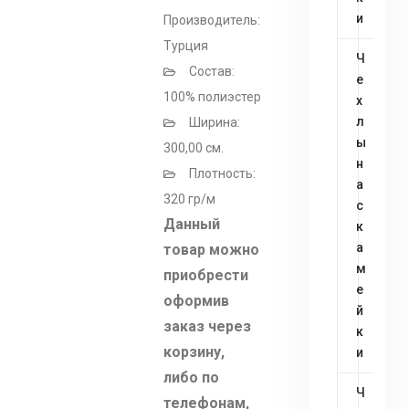
и
Производитель:
Турция
Ч
Состав:
е
100% полиэстер
х
л
Ширина:
ы
300,00 см.
н
Плотность:
а
320 гр/м
с
Данный
к
а
товар можно
м
приобрести
е
оформив
й
заказ через
к
корзину,
и
либо по
Ч
телефонам,