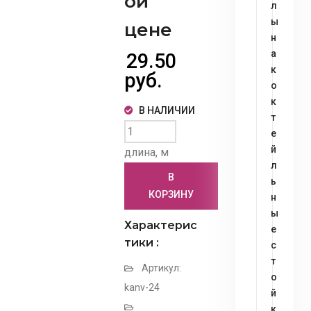
ой
л
ы
цене
н
а
29.50
к
руб.
о
к
В НАЛИЧИИ
т
е
й
длина, м
л
В
ь
КОРЗИНУ
н
ы
Характерис
е
тики :
с
т
Артикул:
о
kanv-24
й
к