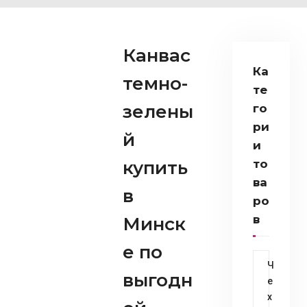
Канвас
Ка
темно-
те
зелены
го
ри
й
и
купить
то
ва
в
ро
в
Минск
е по
Ч
выгодн
е
х