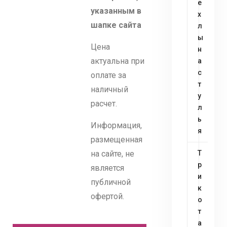
е
указанным в
х
шапке сайта
л
ы
Цена
н
актуальна при
а
с
оплате за
т
наличный
у
расчет.
л
ь
Информация,
я
размещенная
на сайте, не
Т
р
является
и
публичной
к
офертой.
о
т
а