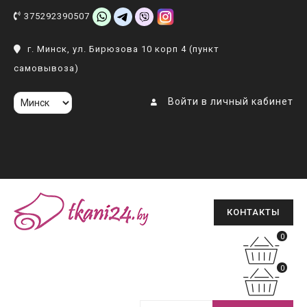
375292390507
г. Минск, ул. Бирюзова 10 корп 4 (пункт
самовывоза)
Войти в личный кабинет
КОНТАКТЫ
0
0