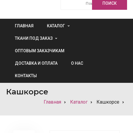
ГЛАВНАЯ
КАТАЛОГ
ТКАНИ ПОД ЗАКАЗ
ОПТОВЫМ ЗАКАЗЧИКАМ
ДОСТАВКА И ОПЛАТА
О НАС
КОНТАКТЫ
Кашкорсе
Главная
Каталог
Кашкорсе