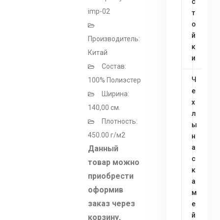
с
imp-02
т
о
й
Производитель:
к
Китай
и
Состав:
Ч
100% Полиэстер
е
Ширина:
х
140,00 см.
л
Плотность:
ы
450.00 г/м2
н
а
Данный
с
товар можно
к
приобрести
а
оформив
м
заказ через
е
й
корзину,