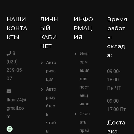
НАШИ
ЛИЧН
ИНФО
Время
КОНТА
ЫЙ
РМАЦ
работ
КТЫ
КАБИ
ИЯ
ы
НЕТ
склад
8
Инф
а:
(029)
орм
Авто
239-05-
ация
риза
09.00-
07
для
ция
18.00
пост
Пн-ЧТ
Авто
авщ
ризу
tkani24@
09.00-
иков
йтес
gmail.co
17.00 Пт
Скач
ь
m
Доста
ать
чтоб
прай
вка
ы