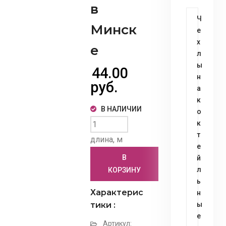
в
Ч
Минск
е
х
е
л
ы
44.00
н
руб.
а
к
В НАЛИЧИИ
о
к
т
длина, м
е
В
й
л
КОРЗИНУ
ь
Характерис
н
тики :
ы
е
Артикул: