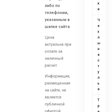
к
либо по
и
телефонам,
указанным в
Ч
е
шапке сайта
х
Цена
л
ы
актуальна при
н
оплате за
а
наличный
с
расчет.
т
у
Информация,
л
размещенная
ь
я
на сайте, не
является
Т
публичной
р
офертой.
и