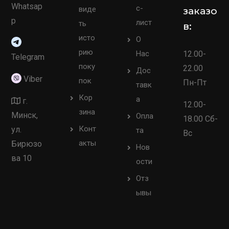
Whatsap
с-
виде
заказо
p
лист
ть
в:
исто
О
рию
Нас
12.00-
Telegram
поку
22.00
Дос
Viber
пок
Пн-Пт
тавк
Кор
а
г.
12.00-
зина
Минск,
Опла
18.00 Сб-
Конт
ул.
та
Вс
акты
Бирюзо
Нов
ва 10
ости
Отз
ывы