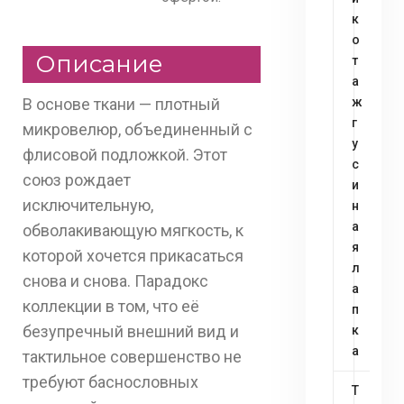
к
о
Описание
т
а
В основе ткани — плотный
ж
г
микровелюр, объединенный с
у
флисовой подложкой. Этот
с
союз рождает
и
исключительную,
н
а
обволакивающую мягкость, к
я
которой хочется прикасаться
л
снова и снова. Парадокс
а
коллекции в том, что её
п
безупречный внешний вид и
к
а
тактильное совершенство не
требуют баснословных
Т