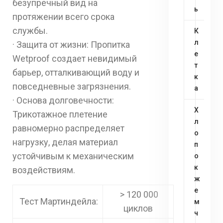
безупречный вид на
ь
протяжении всего срока
службы.
К
л
· Защита от жизни: Пропитка
е
Wetproof создает невидимый
т
барьер, отталкивающий воду и
к
повседневные загрязнения.
а
· Основа долговечности:
Х
Трикотажное плетение
л
равномерно распределяет
о
нагрузку, делая материал
п
устойчивым к механическим
о
к
воздействиям.
ж
е
> 120 000
Тест Мартиндейла:
м
циклов
ч