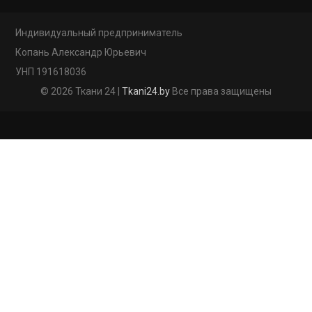
Индивидуальный предприниматель
Копань Александр Юрьевич
УНП 191618036
© 2026 Ткани 24 |
Tkani24.by
Все права защищены