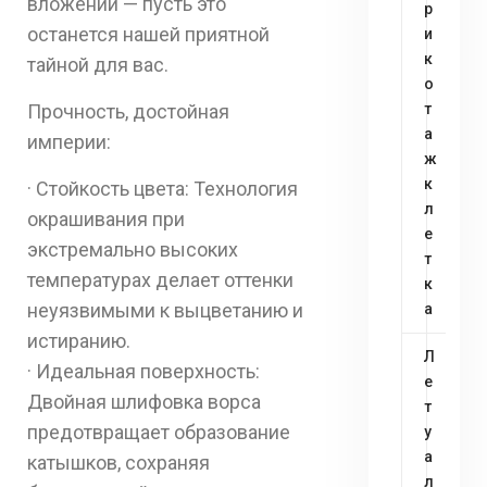
вложений — пусть это
р
останется нашей приятной
и
к
тайной для вас.
о
Прочность, достойная
т
а
империи:
ж
к
· Стойкость цвета: Технология
л
окрашивания при
е
экстремально высоких
т
температурах делает оттенки
к
неуязвимыми к выцветанию и
а
истиранию.
Л
· Идеальная поверхность:
е
Двойная шлифовка ворса
т
предотвращает образование
у
а
катышков, сохраняя
л