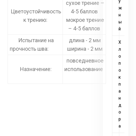
у
сухое трение –
ж
Цветоустойчивость
4-5 баллов
н
к трению:
мокрое трение
ы
– 4-5 баллов
й
Испытание на
длина - 2 мм
Х
прочность шва:
ширина - 2 мм
л
о
повседневное
п
Назначение:
использование
о
к
п
а
н
д
о
р
а