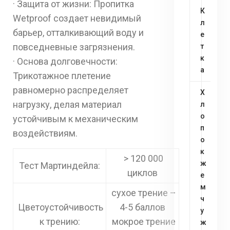
· Защита от жизни: Пропитка
К
Wetproof создает невидимый
л
барьер, отталкивающий воду и
е
повседневные загрязнения.
т
к
· Основа долговечности:
а
Трикотажное плетение
равномерно распределяет
Х
нагрузку, делая материал
л
о
устойчивым к механическим
п
воздействиям.
о
к
> 120 000
ж
Тест Мартиндейла:
циклов
е
м
сухое трение –
ч
Цветоустойчивость
4-5 баллов
у
к трению:
мокрое трение
ж