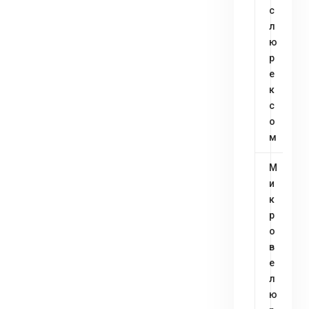
c
л
ю
р
е
к
с
о
м
М
и
к
р
о
в
е
л
ю