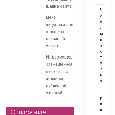
шапке сайта
Ч
е
Цена
х
актуальна при
л
оплате за
ы
наличный
н
а
расчет.
с
Информация,
т
у
размещенная
л
на сайте, не
ь
является
я
публичной
Т
офертой.
р
и
к
Описание