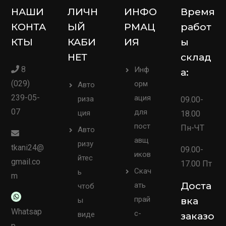
НАШИ
ЛИЧН
ИНФО
Время
КОНТА
ЫЙ
РМАЦ
работ
КТЫ
КАБИ
ИЯ
ы
НЕТ
склад
8
Инф
а:
(029)
орм
Авто
239-05-
ация
риза
09.00-
07
для
ция
18.00
пост
Пн-ЧТ
Авто
авщ
ризу
tkani24@
09.00-
иков
йтес
gmail.co
17.00 Пт
Скач
ь
m
Доста
ать
чтоб
прай
вка
ы
Whatsap
с-
виде
заказо
p