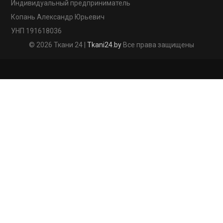
Индивидуальный предприниматель
Копань Александр Юрьевич
УНП 191618036
© 2026 Ткани 24 |
Tkani24.by
Все права защищены