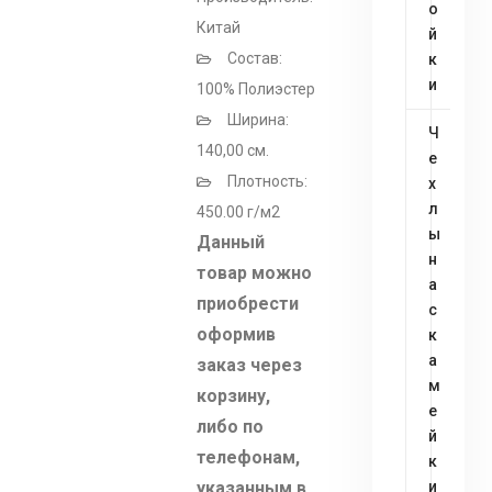
о
Китай
й
Состав:
к
и
100% Полиэстер
Ширина:
Ч
140,00 см.
е
Плотность:
х
л
450.00 г/м2
ы
Данный
н
товар можно
а
приобрести
с
оформив
к
а
заказ через
м
корзину,
е
либо по
й
телефонам,
к
указанным в
и