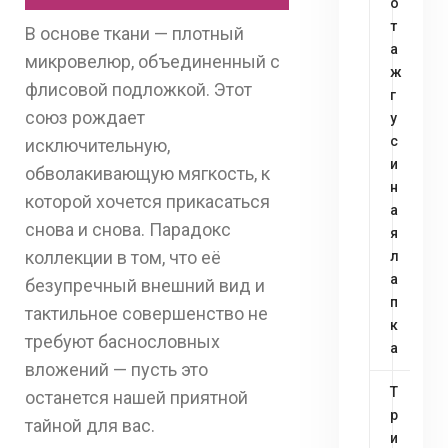
о
т
В основе ткани — плотный
а
микровелюр, объединенный с
ж
флисовой подложкой. Этот
г
союз рождает
у
с
исключительную,
и
обволакивающую мягкость, к
н
которой хочется прикасаться
а
снова и снова. Парадокс
я
коллекции в том, что её
л
а
безупречный внешний вид и
п
тактильное совершенство не
к
требуют баснословных
а
вложений — пусть это
Т
останется нашей приятной
р
тайной для вас.
и