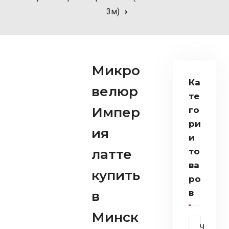
3м)
Микро
Ка
велюр
те
Импер
го
ри
ия
и
латте
то
ва
купить
ро
в
в
Минск
Ч