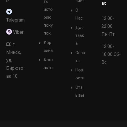
лист
ть
в:
исто
О
рию
Нас
12.00-
Telegram
поку
22.00
Дос
Viber
пок
Пн-Пт
тавк
Кор
а
г.
12.00-
зина
Минск,
Опла
18.00 Сб-
Конт
ул.
та
Вс
акты
Бирюзо
Нов
ва 10
ости
Отз
ывы