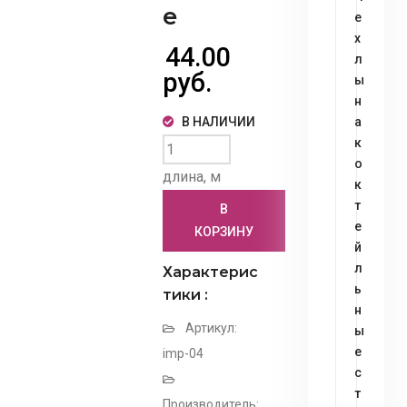
е
е
х
44.00
л
руб.
ы
н
В НАЛИЧИИ
а
к
о
длина, м
к
т
В
е
КОРЗИНУ
й
л
Характерис
ь
тики :
н
Артикул:
ы
е
imp-04
с
т
Производитель: