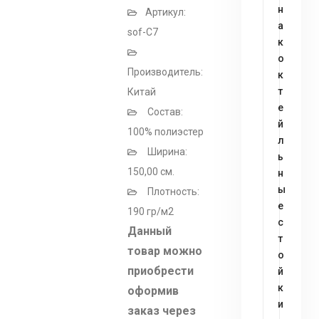
н
Артикул:
а
sof-C7
к
о
Производитель:
к
т
Китай
е
Состав:
й
100% полиэстер
л
Ширина:
ь
150,00 см.
н
ы
Плотность:
е
190 гр/м2
с
Данный
т
товар можно
о
приобрести
й
к
оформив
и
заказ через