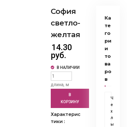
София
Ка
светло-
те
желтая
го
ри
14.30
и
руб.
то
ва
В НАЛИЧИИ
ро
в
длина, м
В
Ч
КОРЗИНУ
е
х
Характерис
л
тики :
ы