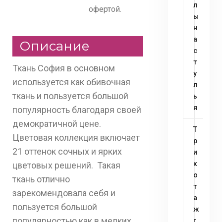
л
офертой.
ы
н
а
Описание
с
т
Ткань София в основном
у
используется как обивочная
л
ткань и пользуется большой
ь
я
популярность благодаря своей
демократичной цене.
Т
Цветовая коллекция включает
р
21 оттенок сочных и ярких
и
к
цветовых решений. Такая
о
ткань отлично
т
зарекомендовала себя и
а
пользуется большой
ж
популярностью как в мелких
г