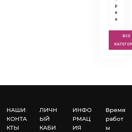
р
и
я
ВСЕ
КАТЕГО
НАШИ
ЛИЧН
ИНФО
Время
КОНТА
ЫЙ
РМАЦ
работ
КТЫ
КАБИ
ИЯ
ы