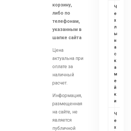
корзину,
Ч
либо по
е
х
телефонам,
л
указанным в
ы
шапке сайта
н
а
Цена
с
актуальна при
к
оплате за
а
м
наличный
е
расчет.
й
к
Информация,
и
размещенная
на сайте, не
Ч
является
е
х
публичной