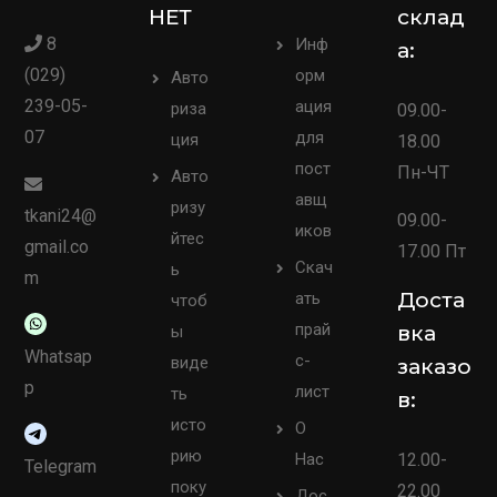
НЕТ
склад
8
Инф
а:
(029)
орм
Авто
239-05-
ация
риза
09.00-
07
для
ция
18.00
пост
Пн-ЧТ
Авто
авщ
ризу
tkani24@
09.00-
иков
йтес
gmail.co
17.00 Пт
Скач
ь
m
Доста
ать
чтоб
прай
вка
ы
Whatsap
с-
виде
заказо
p
лист
ть
в:
исто
О
рию
Нас
12.00-
Telegram
поку
22.00
Дос