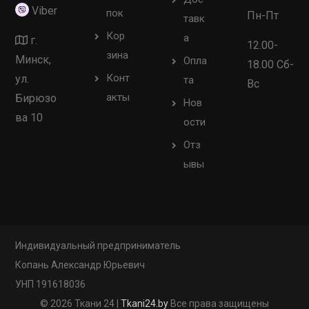
Viber
пок
Пн-Пт
тавк
Кор
а
г.
12.00-
зина
Минск,
Опла
18.00 Сб-
Конт
ул.
та
Вс
акты
Бирюзо
Нов
ва 10
ости
Отз
ывы
Индивидуальный предприниматель
Копань Александр Юрьевич
УНП 191618036
© 2026 Ткани 24 |
Tkani24.by
Все права защищены