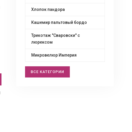
з
Хлопок пандора
Кашемир пальтовый бордо
Трикотаж "Сваровски" c
люрексом
Микровелюр Империя
ВСЕ КАТЕГОРИИ
й