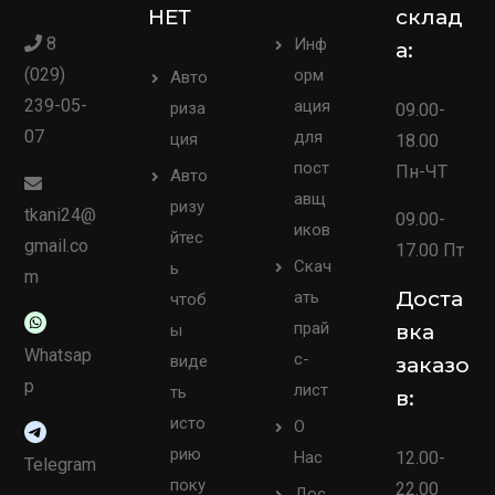
НЕТ
склад
8
Инф
а:
(029)
орм
Авто
239-05-
ация
риза
09.00-
07
для
ция
18.00
пост
Пн-ЧТ
Авто
авщ
ризу
tkani24@
09.00-
иков
йтес
gmail.co
17.00 Пт
Скач
ь
m
Доста
ать
чтоб
прай
вка
ы
Whatsap
с-
виде
заказо
p
лист
ть
в:
исто
О
рию
Нас
12.00-
Telegram
поку
22.00
Дос