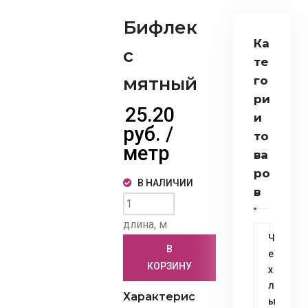
Бифлек
Ка
с
те
мятный
го
ри
25.20
и
руб. /
то
метр
ва
ро
В НАЛИЧИИ
в
длина, м
Ч
В
е
КОРЗИНУ
х
л
Характерис
ы