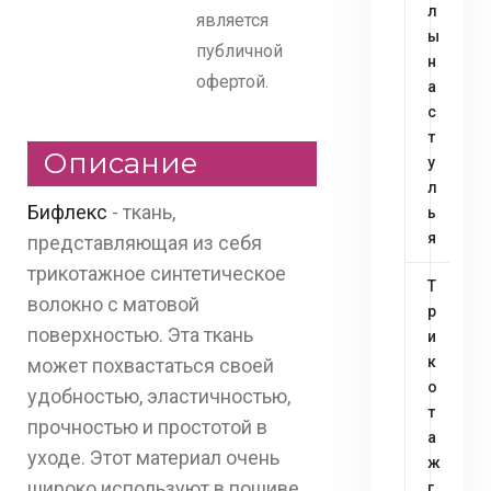
л
является
ы
публичной
н
офертой.
а
с
т
Описание
у
л
Бифлекс
- ткань,
ь
я
представляющая из себя
трикотажное синтетическое
Т
волокно с матовой
р
поверхностью. Эта ткань
и
к
может похвастаться своей
о
удобностью, эластичностью,
т
прочностью и простотой в
а
уходе. Этот материал очень
ж
широко используют в пошиве
г