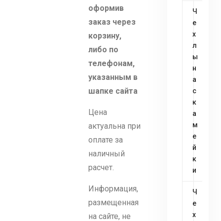
оформив
Ч
заказ через
е
х
корзину,
л
либо по
ы
телефонам,
н
указанным в
а
шапке сайта
с
к
Цена
а
м
актуальна при
е
оплате за
й
наличный
к
расчет.
и
Информация,
Ч
размещенная
е
х
на сайте, не