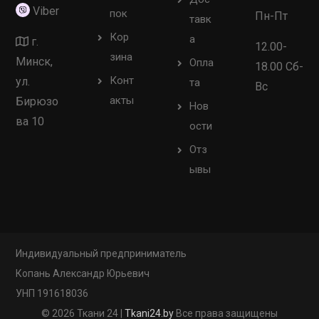
Viber
пок
Пн-Пт
тавк
Кор
а
г.
12.00-
зина
Минск,
Опла
18.00 Сб-
Конт
ул.
та
Вс
акты
Бирюзо
Нов
ва 10
ости
Отз
ывы
Индивидуальный предприниматель
Копань Александр Юрьевич
УНП 191618036
© 2026 Ткани 24 |
Tkani24.by
Все права защищены