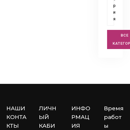
р
и
я
ВСЕ
КАТЕГО
НАШИ
ЛИЧН
ИНФО
Время
КОНТА
ЫЙ
РМАЦ
работ
КТЫ
КАБИ
ИЯ
ы