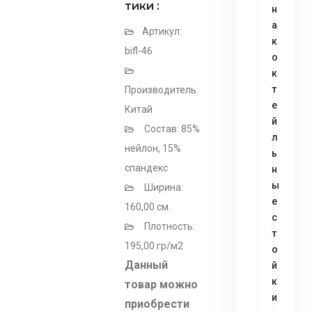
тики :
н
а
Артикул:
к
bifl-46
о
к
т
Производитель:
е
Китай
й
Состав: 85%
л
нейлон, 15%
ь
спандекс
н
ы
Ширина:
е
160,00 см.
с
Плотность:
т
195,00 гр/м2
о
Данный
й
к
товар можно
и
приобрести