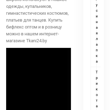
у
одежды, купальников,
с
гимнаcтистических костюмов,
и
платьев для танцев. Купить
н
бифлекс оптом и в розницу
а
можно в нашем интернет-
я
л
магазине Tkani24.by
а
п
к
а
Т
р
и
к
о
т
а