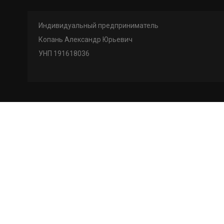
Индивидуальный предприниматель
Копань Александр Юрьевич
УНП 191618036