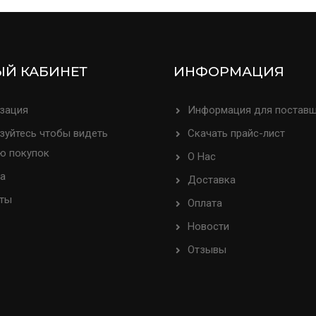
Й КАБИНЕТ
ИНФОРМАЦИЯ
зация
Информация для постав
зуйтесь чтобы видеть
Скачать прайс-лист
ю покупок
О Нас
а
Доставка
ты
Оплата
Новости
Отзывы