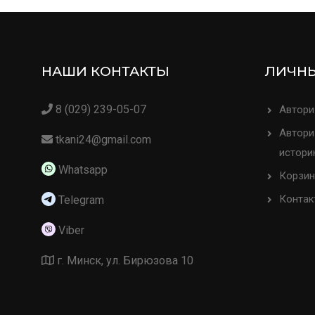
НАШИ КОНТАКТЫ
ЛИЧНЫ
8 (029) 239-05-07
Автори
Автори
tkani24@gmail.com
истори
Whatsapp
Корзин
Контак
Telegram
Viber
г. Минск, ул. Бирюзова 10