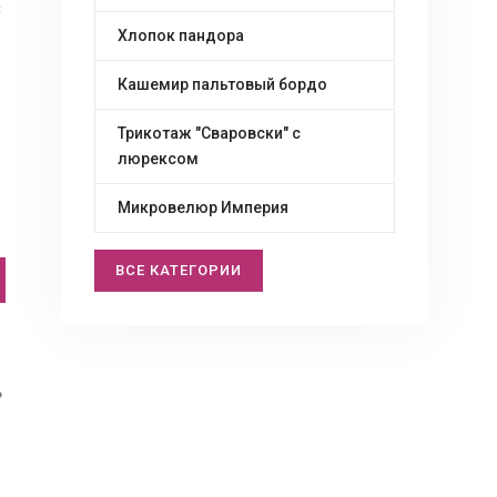
з
Хлопок пандора
Кашемир пальтовый бордо
Трикотаж "Сваровски" c
люрексом
Микровелюр Империя
ВСЕ КАТЕГОРИИ
ь