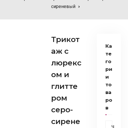
сиреневый
Трикот
Ка
аж c
те
люрекс
го
ри
ом и
и
глитте
то
ва
ром
ро
в
серо-
сирене
Ч