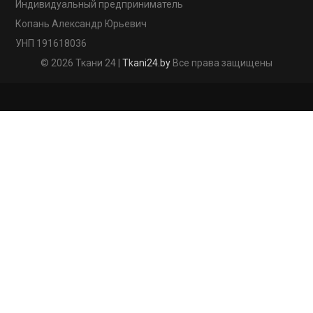
Индивидуальный предприниматель
Копань Александр Юрьевич
УНП 191618036
© 2026 Ткани 24 |
Tkani24.by
Все права защищены