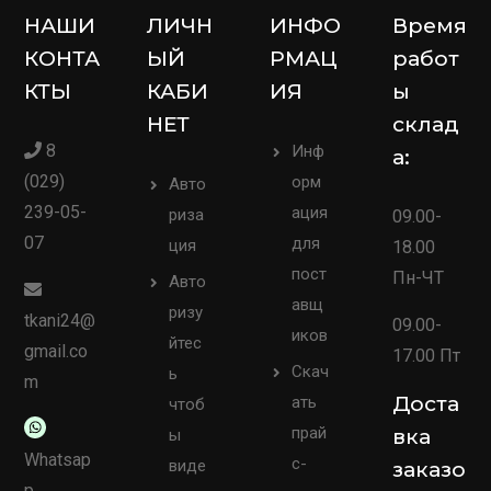
НАШИ
ЛИЧН
ИНФО
Время
КОНТА
ЫЙ
РМАЦ
работ
КТЫ
КАБИ
ИЯ
ы
НЕТ
склад
8
Инф
а:
(029)
орм
Авто
239-05-
ация
риза
09.00-
07
для
ция
18.00
пост
Пн-ЧТ
Авто
авщ
ризу
tkani24@
09.00-
иков
йтес
gmail.co
17.00 Пт
Скач
ь
m
Доста
ать
чтоб
прай
вка
ы
Whatsap
с-
виде
заказо
p