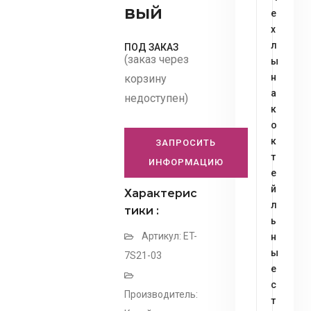
вый
е
х
л
ПОД ЗАКАЗ
(заказ через
ы
н
корзину
а
недоступен)
к
о
к
ЗАПРОСИТЬ
т
ИНФОРМАЦИЮ
е
й
Характерис
л
тики :
ь
Артикул: ET-
н
ы
7S21-03
е
с
Производитель:
т