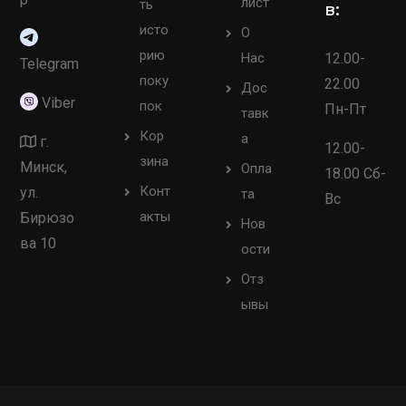
лист
ть
в:
исто
О
рию
Нас
12.00-
Telegram
поку
22.00
Дос
Viber
пок
Пн-Пт
тавк
Кор
а
г.
12.00-
зина
Минск,
Опла
18.00 Сб-
Конт
ул.
та
Вс
акты
Бирюзо
Нов
ва 10
ости
Отз
ывы