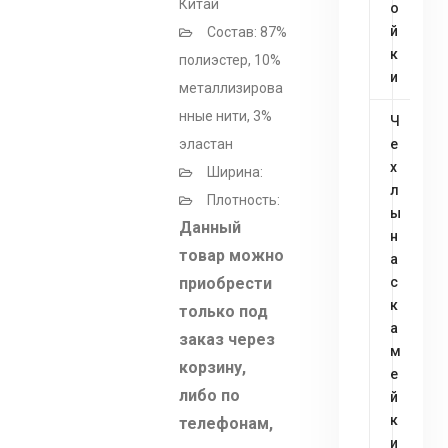
Китай
о
й
Состав: 87%
к
полиэстер, 10%
и
металлизирова
нные нити, 3%
Ч
эластан
е
х
Ширина:
л
Плотность:
ы
Данный
н
товар можно
а
приобрести
с
к
только под
а
заказ через
м
корзину,
е
либо по
й
к
телефонам,
и