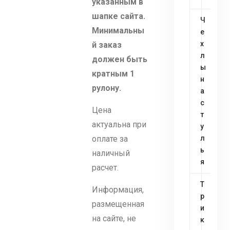
указанным в
шапке сайта.
Ч
Минимальны
е
х
й заказ
л
должен быть
ы
кратным 1
н
рулону.
а
с
Цена
т
актуальна при
у
оплате за
л
ь
наличный
я
расчет.
Т
Информация,
р
размещенная
и
на сайте, не
к