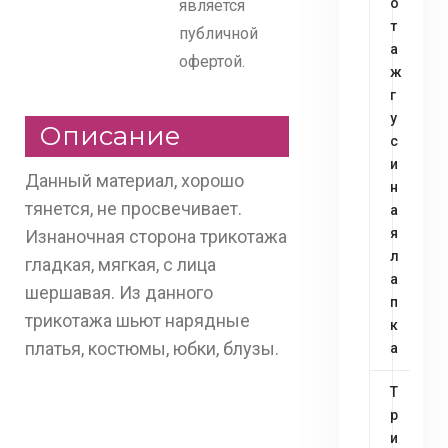
о
является
т
публичной
а
офертой.
ж
г
у
Описание
с
и
Данный материал, хорошо
н
тянется, не просвечивает.
а
я
Изнаночная сторона трикотажа
л
гладкая, мягкая, с лица
а
шершавая. Из данного
п
трикотажа шьют нарядные
к
платья, костюмы, юбки, блузы.
а
Т
р
и